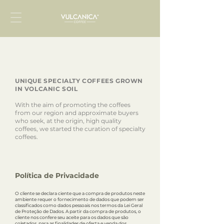
UNIQUE SPECIALTY COFFEES GROWN
IN VOLCANIC SOIL
With the aim of promoting the coffees
from our region and approximate buyers
who seek, at the origin, high quality
coffees, we started the curation of specialty
coffees.
Política de Privacidade
O cliente se declara ciente que a compra de produtos neste
ambiente requer o fornecimento de dados que podem ser
classificados como dados pessoais nos termos da Lei Geral
de Proteção de Dados. A partir da compra de produtos, o
cliente nos confere seu aceite para os dados que são
coletados, para as finalidades de oferta e venda dos