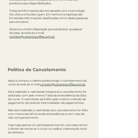
produtos aqui disponibilizados.
Todas as informações são encriptadas com a tecnologia
SSL (Secure Socket Layer). Em nenhuma hipótese são
fornecidas informações classificadas como dados pessoais
para terceiros.
Estamos a inteira disposição para esclarecer quaisquer
dúvidas, através do e-mail
contato@vulcanicacoffee.com.br
Política de Cancelamento
Após a compra, o cliente poderá exigir o cancelamento do
curso através do e-mail
contato@vulcanicacoffee.com.br
Será realizado o reembolso integral se o cancelamento for
solicitado com pelo menos 7 dias de antecedência da data
do curso. O reembolso será feito pelo mesmo método de
pagamento (através do intermediador de pagamentos).
Não será realizado o reembolso se o cancelamento for feito
com menos de 48 horas de antecedência ou em caso de
não comparecimento.
Caso haja apenas um participante inscrito, nos reservamos
o direito de remarcar o curso ou realizar a devolução total
do dinheiro.