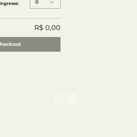
0
 ingresso
R$ 0,00
heckout