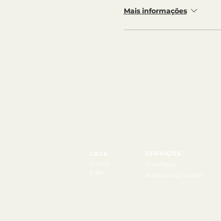
Mais informações
SERVIÇOS
LOJA
Cursos
Torrefação
Café
Avaliação Q-Grader