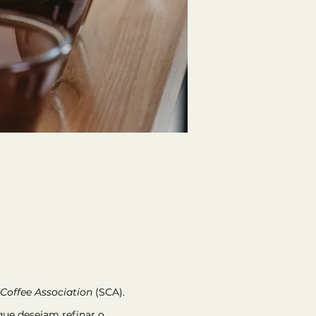
 Coffee Association
 (SCA).
ue desejam refinar o 